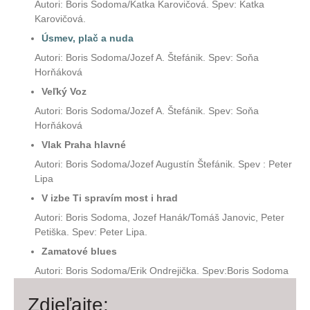
Autori: Bori
s Sodoma/Katka Karovičová. Spev: Katka
Karovičová.
Úsmev, plač a nuda
Autori: Boris Sodoma/Jozef A. Štefánik. Spev: Soňa
Horňáková
Veľký Voz
Autori: Boris Sodoma/Jozef A. Štefánik. Spev: Soňa
Horňáková
Vlak Praha hlavné
Autori: Boris Sodoma/Jozef Augustín Štefánik. Spev : Peter
Lipa
V izbe Ti spravím most i hrad
Autori: Boris Sodoma, Jozef Hanák/Tomáš Janovic, Peter
Petiška. Spev: Peter Lipa.
Zamatové blues
Autori: Boris Sodoma
/
Erik Ondrejička.
Spev:Boris Sodoma
Zdieľajte: