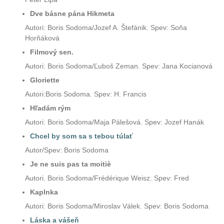
Dve básne pána Hikmeta
Autori: Boris Sodoma/Jozef A. Štefánik. Spev: Soňa
Horňáková
Filmový sen.
Autori: Boris Sodoma/Ľuboš Zeman. Spev: Jana Kocianová
Gloriette
Autori:Boris Sodoma. Spev: H. Francis
Hľadám rým
Autori: Boris Sodoma/Maja Pálešová. Spev: Jozef Hanák
Chcel by som sa s tebou túlať
Autor/Spev: Boris Sodoma
Je ne suis pas ta
moitiè
Autori. Boris Sodoma/Frédé
rique Weisz. Spev: F
red
Kaplnka
Autori: Boris Sodoma/Miroslav Válek. Spev: Boris Sodoma
Láska a vášeň