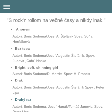
"S rock'n'rollom na večné časy a nikdy inak."
Ano
nym
Autori: Boris Sodoma/Jozef A. Štefánik Spev: Soňa
Horňáková
Bez teba
Autori: Boris Sodoma/Jozef Augustín Štefánik. Spev:
Ľudovít „Čufo“ Nosko.
Bright, soft, shinning girl
Autori: Boris Sodoma/D. Merritt. Spev: H. Francis
Drak
Autori: Boris Sodoma/Jozef Augustín Štefánik Spev : Peter
Lip
a
Druhý raz
Autori: Boris Sodoma, Jozef Hanák/Tomáš Janovic. Spev:
Peter Lipa