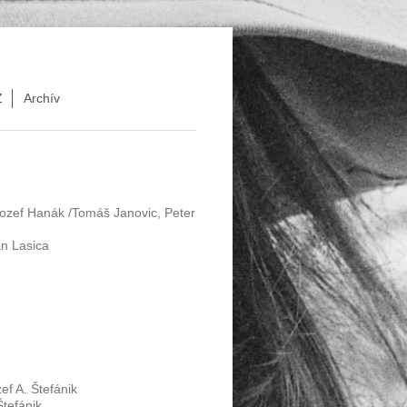
Z
Archív
Jozef Hanák /Tomáš Janovic, Peter
an Lasica
f A. Štefánik
Štefánik