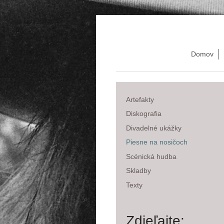
Domov
Artefakty
Diskografia
Divadelné ukážky
Piesne na nosičoch
Scénická hudba
Skladby
Texty
Zdieľajte: