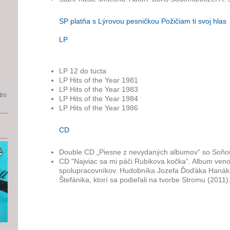
SP platňa s Lýrovou pesničkou Požičiam ti svoj hlas
LP
LP 12 do tucta
LP Hits of the Year 1981
LP Hits of the Year 1983
tro
LP Hits of the Year 1984
LP Hits of the Year 1986
CD
Double CD „Piesne z nevydaných albumov“ so Soňo
CD "Najviac sa mi páči Rubikova kočka“. Album veno
spolupracovníkov. Hudobníka Jozefa Ďoďáka Hanáka
Štefánika, ktorí sa podieľali na tvorbe Stromu (2011)