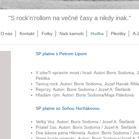
"S rock'n'rollom na večné časy a nikdy inak."
O nás
Kontakt
Fotky
Naši kamoši
Hudba
Pikošky
A-
SP platne s Petrom Lipom
V izbeTi spravím most i hrad. Autori Boris Sodoma, 
Petiška
Tancuj rock. Autori: Boris Sodoma, Jozef Hanák /Mil
Reprízy. Autori: Boris Sodoma / Jozef A. Štefánik
Hľadám rým. Autori: Boris Sodoma/Maja Pálešová
SP platne so Soňou Horňákovou
Veľký Voz. Autori: Boris Sodoma / Jozef A. Štefánik
Priateľ čas. Autori: Boris Sodoma / Jozef A. Štefánik
Dve básne pána Hikmeta. Autori: Boris Sodoma / Joze
Staré husle smiechu. Autori: Boris Sodoma/Jozef A. 